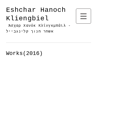
Eshchar Hanoch
Kliengbiel
Άσχαρ Χανόκ Κλίνγκμπάιλ -
אשחר חנוך קלינגבייל
Works(2016)